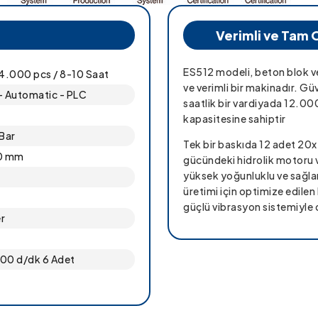
Verimli ve Tam 
ES512 modeli, beton blok ve
.000 pcs / 8-10 Saat
ve verimli bir makinadır. Gü
- Automatic - PLC
saatlik bir vardiyada 12.0
kapasitesine sahiptir
 Bar
Tek bir baskıda 12 adet 20
0 mm
gücündeki hidrolik motoru 
yüksek yoğunluklu ve sağlam 
üretimi için optimize edilen
güçlü vibrasyon sistemiyle 
r
r
00 d/dk 6 Adet