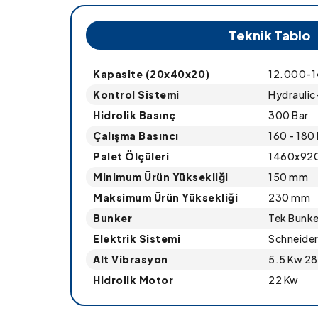
Teknik Tablo
Kapasite (20x40x20)
12.000-14
Kontrol Sistemi
Hydraulic
Hidrolik Basınç
300 Bar
Çalışma Basıncı
160 - 180
Palet Ölçüleri
1460x92
Minimum Ürün Yüksekliği
150 mm
Maksimum Ürün Yüksekliği
230 mm
Bunker
Tek Bunke
Elektrik Sistemi
Schneide
Alt Vibrasyon
5.5 Kw 28
Hidrolik Motor
22 Kw