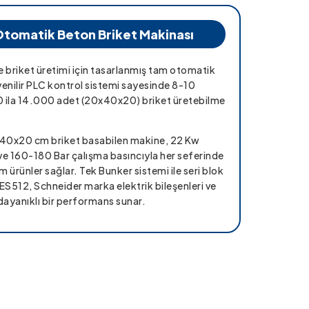
Otomatik Beton Briket Makinası
 briket üretimi için tasarlanmış tam otomatik
venilir PLC kontrol sistemi sayesinde 8-10
00 ila 14.000 adet (20x40x20) briket üretebilme
x40x20 cm briket basabilen makine, 22 Kw
ve 160-180 Bar çalışma basıncıyla her seferinde
ürünler sağlar. Tek Bunker sistemi ile seri blok
 ES512, Schneider marka elektrik bileşenleri ve
dayanıklı bir performans sunar.